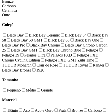
Bronze
Carbono
Cerâmica
Ouro
Coleção
Black Bay
Black Bay Ceramic
Black Bay 54
Black Bay
58
Black Bay 58 GMT
Black Bay 68
Black Bay One
Black Bay Pro
Black Bay Chrono
Black Bay Chrono Carbon
25
Black Bay GMT
Black Bay Chrono Blue
Pelagos
Pelagos 39
Pelagos Ultra
Pelagos FXD
Pelagos FXD
Chrono Cycling Edition
Pelagos FXD GMT Zulu Time
TUDOR Monarch
Clair de Rose
TUDOR Royal
Ranger
Black Bay Bronze
1926
Tamanho
Pequeno
Médio
Grande
Material
Titânio
Aço
Aço e Ouro
Prata
Bronze
Carbono