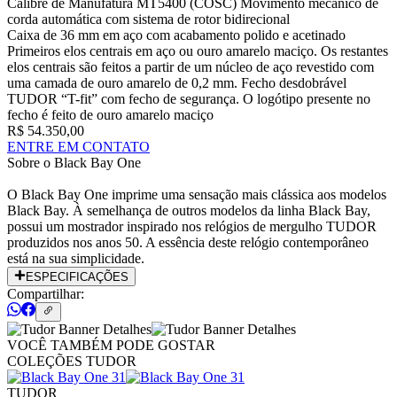
Calibre de Manufatura MT5400 (COSC) Movimento mecânico de
corda automática com sistema de rotor bidirecional
Caixa de 36 mm em aço com acabamento polido e acetinado
Primeiros elos centrais em aço ou ouro amarelo maciço. Os restantes
elos centrais são feitos a partir de um núcleo de aço revestido com
uma camada de ouro amarelo de 0,2 mm. Fecho desdobrável
TUDOR “T-fit” com fecho de segurança. O logótipo presente no
fecho é feito de ouro amarelo maciço
R$ 54.350,00
ENTRE EM CONTATO
Sobre o
Black Bay One
O Black Bay One imprime uma sensação mais clássica aos modelos
Black Bay. À semelhança de outros modelos da linha Black Bay,
possui um mostrador inspirado nos relógios de mergulho TUDOR
produzidos nos anos 50. A essência deste relógio contemporâneo
está na sua simplicidade.
ESPECIFICAÇÕES
Compartilhar:
VOCÊ TAMBÉM PODE GOSTAR
COLEÇÕES TUDOR
TUDOR