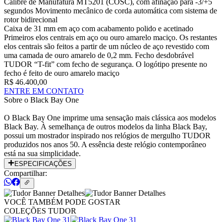
Calibre de Manufatura MT5201 (COSC), com afinação para -3/+5
segundos Movimento mecânico de corda automática com sistema de
rotor bidirecional
Caixa de 31 mm em aço com acabamento polido e acetinado
Primeiros elos centrais em aço ou ouro amarelo maciço. Os restantes
elos centrais são feitos a partir de um núcleo de aço revestido com
uma camada de ouro amarelo de 0,2 mm. Fecho desdobrável
TUDOR “T-fit” com fecho de segurança. O logótipo presente no
fecho é feito de ouro amarelo maciço
R$ 46.400,00
ENTRE EM CONTATO
Sobre o
Black Bay One
O Black Bay One imprime uma sensação mais clássica aos modelos
Black Bay. À semelhança de outros modelos da linha Black Bay,
possui um mostrador inspirado nos relógios de mergulho TUDOR
produzidos nos anos 50. A essência deste relógio contemporâneo
está na sua simplicidade.
ESPECIFICAÇÕES
Compartilhar:
VOCÊ TAMBÉM PODE GOSTAR
COLEÇÕES TUDOR